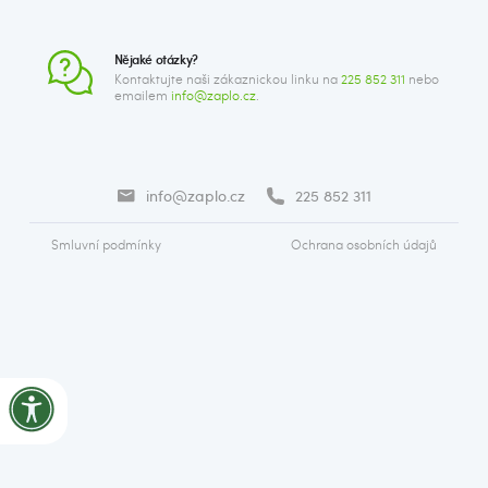
Nějaké otázky?
Kontaktujte naši zákaznickou linku na
225 852 311
nebo
emailem
info@zaplo.cz
.
info@zaplo.cz
225 852 311
Smluvní podmínky
Ochrana osobních údajů